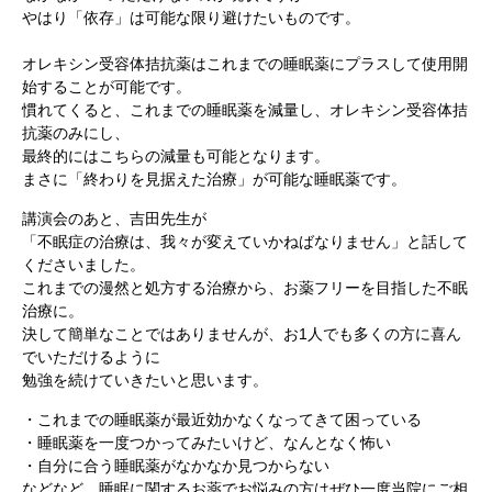
やはり「依存」は可能な限り避けたいものです。
オレキシン受容体拮抗薬はこれまでの睡眠薬にプラスして使用開
始することが可能です。
慣れてくると、これまでの睡眠薬を減量し、オレキシン受容体拮
抗薬のみにし、
最終的にはこちらの減量も可能となります。
まさに「終わりを見据えた治療」が可能な睡眠薬です。
講演会のあと、吉田先生が
「不眠症の治療は、我々が変えていかねばなりません」と話して
くださいました。
これまでの漫然と処方する治療から、お薬フリーを目指した不眠
治療に。
決して簡単なことではありませんが、お1人でも多くの方に喜ん
でいただけるように
勉強を続けていきたいと思います。
・これまでの睡眠薬が最近効かなくなってきて困っている
・睡眠薬を一度つかってみたいけど、なんとなく怖い
・自分に合う睡眠薬がなかなか見つからない
などなど、睡眠に関するお薬でお悩みの方はぜひ一度当院にご相