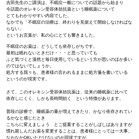
吉田先生のご講演は、不眠症一般についての話題から始まり
今話題のオレキシン受容体拮抗薬という睡眠薬について
とてもわかりやすい内容でした。
なかでも「不眠症の治療は、終わりを見据えて開始しなければな
らない」
というお言葉が、私の心にとても響きました。
不眠症のお薬は、どうしても依存しがちです。
最初は眠れないときだけ・・・と思っていても
ふと気づくと漫然と毎日使用しているという方が思いのほか多い
のではないでしょうか。
処方する我々も、患者様の言われるままに処方箋を書いている
というのが現実です。
さて、このオレキシン受容体拮抗薬は、従来の睡眠薬に比べて
依存しにくく、しかも長時間効く という特徴があります。
普段の診療で、睡眠薬の量が増えてきたり、かなり依存されてい
るかなと感じたとき
こちらに変えましょう とご提案することがしばしばありますが
慣れ親しんだお薬を変更することは、患者様にとっては一大事。
なかなかOKいただけないのが現状ですが