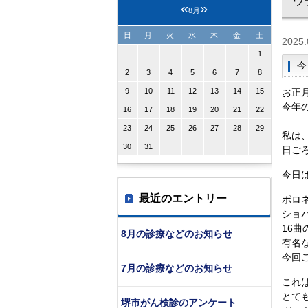
ウ
«
»
8月
日
月
火
水
木
金
土
2025.
1
今
2
3
4
5
6
7
8
9
10
11
12
13
14
15
お正
今年
16
17
18
19
20
21
22
23
24
25
26
27
28
29
私は
30
31
日ご
今日
最近のエントリー
ポロ
ショ
16
8月の診療などのお知らせ
有名
今回
7月の診療などのお知らせ
これ
とて
堺市がん検診のアンケート