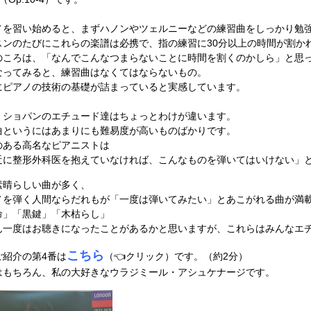
ノを習い始めると、まずハノンやツェルニーなどの練習曲をしっかり勉
スンのたびにこれらの楽譜は必携で、指の練習に30分以上の時間が割か
のころは、「なんでこんなつまらないことに時間を割くのかしら」と思
なってみると、練習曲はなくてはならないもの。
にピアノの技術の基礎が詰まっていると実感しています。
、ショパンのエチュード達はちょっとわけが違います。
曲というにはあまりにも難易度が高いものばかりです。
のある高名なピアニストは
近に整形外科医を抱えていなければ、こんなものを弾いてはいけない」
素晴らしい曲が多く、
ノを弾く人間ならだれもが「一度は弾いてみたい」とあこがれる曲が満
命」「黒鍵」「木枯らし」
ん一度はお聴きになったことがあるかと思いますが、これらはみんなエ
こちら
ご紹介の第4番は
（👈クリック）です。（約2分）
はもちろん、私の大好きなウラジミール・アシュケナージです。