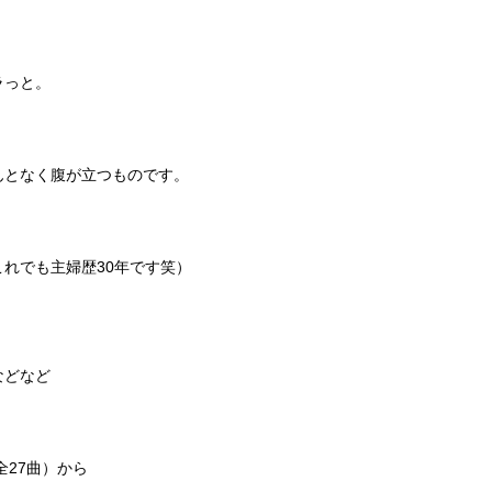
ラっと。
んとなく腹が立つものです。
れでも主婦歴30年です笑）
などなど
全27曲）から