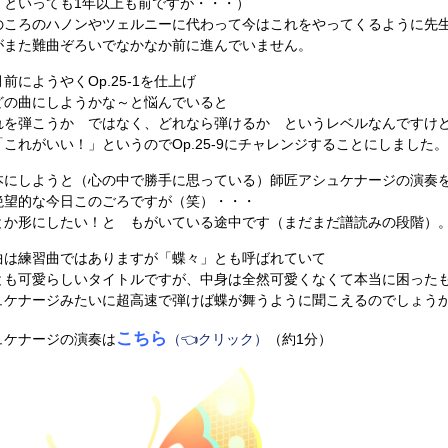
 といっても1年以上も前ですが・・・）
のころのハノンやツェルニーに代わって今はこれをやってくるように先
がまた難曲ぞろいでなかなか前に進んでいません。
前にようやくOp.25-1を仕上げ
どの曲にしようかな～と悩んでいると
れを弾こうか ではなく、どれなら弾けるか というレベルなんですけ
これがいい！」というのでOp.25-9にチャレンジすることにしました。
本にしようと（心の中で勝手に思っている）師匠アシュケナージの演奏
絶望的な今日このごろですが（笑）・・・
とか形にしたい！と もがいている途中です（まだまだ譜読みの段階）
曲は練習曲ではありますが「蝶々」とも呼ばれていて
とも可愛らしいタイトルですが、中身は全然可愛くなくて本当に困った
ュケナージみたいに超高速で弾けば蝶が舞うように聞こえるのでしょう
こちら
ュケナージの演奏は
（👈クリック）
（約1分）