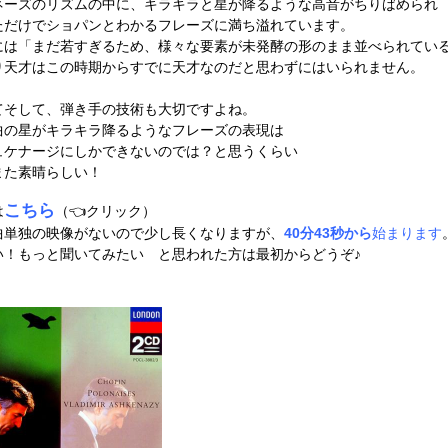
ネーズのリズムの中に、キラキラと星が降るような高音がちりばめられ
ただけでショパンとわかるフレーズに満ち溢れています。
には「まだ若すぎるため、様々な要素が未発酵の形のまま並べられてい
り天才はこの時期からすでに天才なのだと思わずにはいられません。
てそして、弾き手の技術も大切ですよね。
曲の星がキラキラ降るようなフレーズの表現は
ュケナージにしかできないのでは？と思うくらい
また素晴らしい！
こちら
は
（👈クリック）
曲単独の映像がないので少し長くなりますが、
40分43秒から
始まります
い！もっと聞いてみたい と思われた方は最初からどうぞ♪