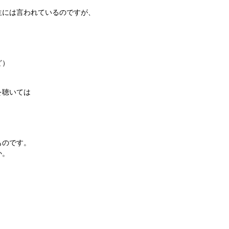
生には言われているのですが、
ど）
を聴いては
。
ものです。
か。