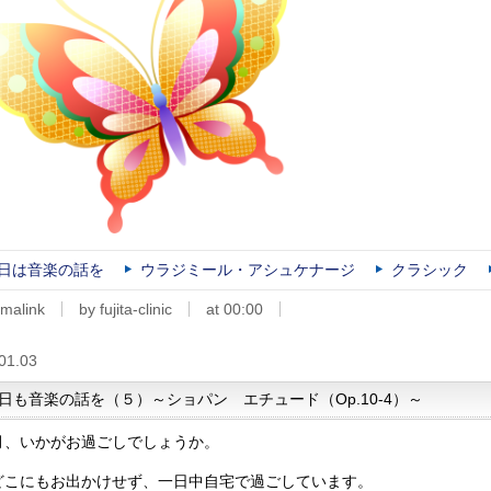
日は音楽の話を
ウラジミール・アシュケナージ
クラシック
malink
by fujita-clinic
at 00:00
01.03
日も音楽の話を（５）～ショパン エチュード（Op.10-4）～
月、いかがお過ごしでしょうか。
どこにもお出かけせず、一日中自宅で過ごしています。