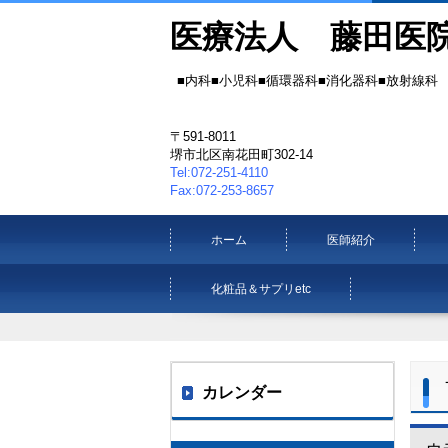
医療法人 藤田医
■内科■小児科■循環器科■消化器科■放射線科
〒591-8011
堺市北区南花田町302-14
Tel:072-251-4110
Fax:072-253-8657
ホーム
医師紹介
化粧品＆サプリetc
カレンダー