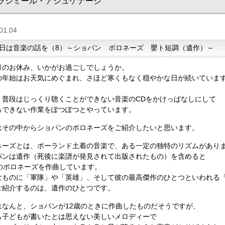
ラジミール・アシュケナージ
01.04
日は音楽の話を（8）～ショパン ポロネーズ 嬰ト短調（遺作）～
月のお休み、いかがお過ごしでしょうか。
の年始はお天気にめぐまれ、さほど寒くもなく穏やかな日が続いていま
、普段はじっくり聴くことができない音楽のCDをかけっぱなしにして
ろできない作業をぽつぽつとやっています。
はその中からショパンのポロネーズをご紹介したいと思います。
ネーズとは、ポーランド土着の音楽で、ある一定の独特のリズムがあり
パンは遺作（死後に楽譜が発見されて出版されたもの）を含めると
曲のポロネーズを作曲しています。
なものに「軍隊」や「英雄」、そして彼の最高傑作のひとつといわれる
ご紹介するのは、遺作のひとつです。
はなんと、ショパンが12歳のときに作曲したものだそうですが、
も子どもが書いたとは思えない美しいメロディーで