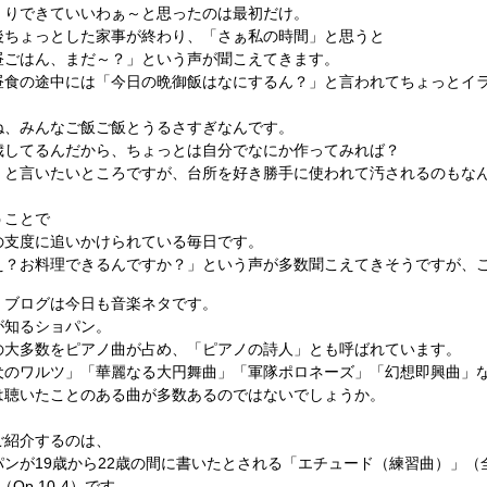
くりできていいわぁ～と思ったのは最初だけ。
後ちょっとした家事が終わり、「さぁ私の時間」と思うと
昼ごはん、まだ～？」という声が聞こえてきます。
昼食の途中には「今日の晩御飯はなにするん？」と言われてちょっとイ
ね、みんなご飯ご飯とうるさすぎなんです。
歳してるんだから、ちょっとは自分でなにか作ってみれば？
・と言いたいところですが、台所を好き勝手に使われて汚されるのもな
うことで
の支度に追いかけられている毎日です。
え？お料理できるんですか？」という声が多数聞こえてきそうですが、こ
、ブログは今日も音楽ネタです。
が知るショパン。
の大多数をピアノ曲が占め、「ピアノの詩人」とも呼ばれています。
犬のワルツ」「華麗なる大円舞曲」「軍隊ポロネーズ」「幻想即興曲」
は聴いたことのある曲が多数あるのではないでしょうか。
ご紹介するのは、
パンが19歳から22歳の間に書いたとされる「エチュード（練習曲）」（
（Op.10-4）です。