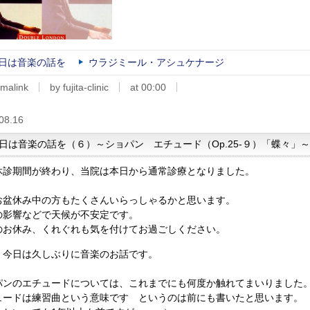
日は音楽の話を
ウラジミール・アシュケナージ
malink
by fujita-clinic
at 00:00
08.16
日は音楽の話を（６）～ショパン エチュード（Op.25-９）「蝶々」～
休診期間が終わり、当院は本日から通常診療となりました。
お盆休み中の方もたくさんいらっしゃるかと思います。
の影響などで天候が不安定です。
のお休み、くれぐれも気を付けてお過ごしください。
、今日は久しぶりに音楽のお話です。
パンのエチュードについては、これまでにも何度か触れてまいりました
ュードは練習曲という意味です というのは前にも書いたと思います。