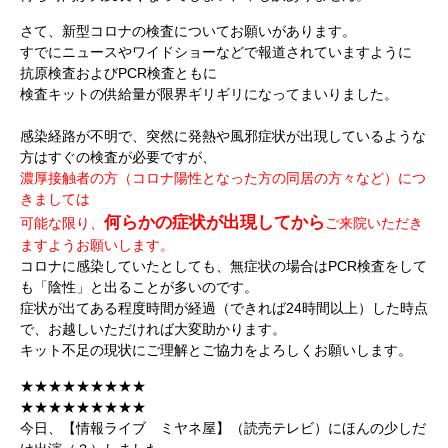
さて、新型コロナの検査についてお願いがあります。
すでにニュースやワイドショーなどで報道されていますように
抗原検査およびPCR検査ともに
検査キットの供給量が限界ギリギリになってまいりました。
感染経路が不明で、突然に発熱や風邪症状が出現しているような
方はすぐの検査が必要ですが、
濃
厚接触者の方（コロナ陽性となった方の同居の方々など）につ
きましては
何らかの症状が出現してから
可能な限り、
ご来院いただき
ますようお願いします。
コロナに感染していたとしても、無症状の場合はPCR検査をして
も「陰性」と出ることが多いのです。
症状が出てある程度時間が経過（できれば24時間以上）した時点
で、お越しいただければ大変助かります。
キット不足の現状にご理解とご協力をよろしくお願いします。
★★★★★★★★★
★★★★★★★★★
今日、【情報ライブ ミヤネ屋】（読売テレビ）にほんの少しだ