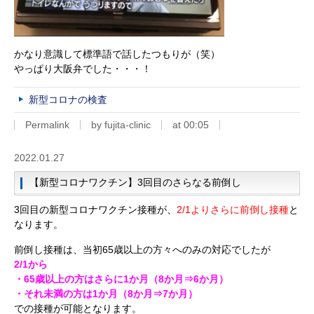
かなり意識して標準語で話したつもりが（笑）
やっぱり大阪弁でした・・・！
新型コロナの検査
Permalink
by fujita-clinic
at 00:05
2022.01.27
【新型コロナワクチン】3回目のさらなる前倒し
3回目の新型コロナワクチン接種が、
2/1よりさらに前倒し接種
と
なります。
前倒し接種は、当初65歳以上の方々へのみの対応でしたが
2/1から
・65歳以上の方はさらに1か月（8か月⇒6か月）
・それ未満の方は1か月（8か月⇒7か月）
での接種が可能となります。