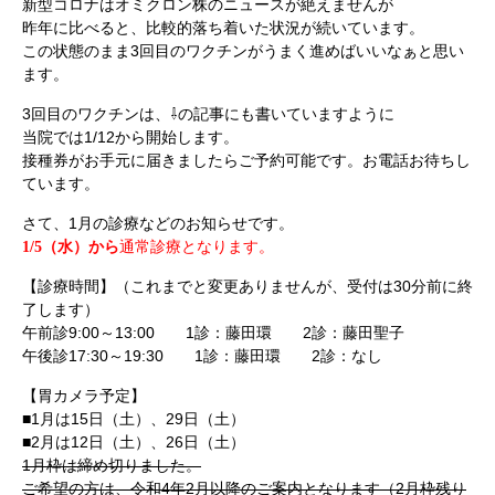
新型コロナはオミクロン株のニュースが絶えませんが
昨年に比べると、比較的落ち着いた状況が続いています。
この状態のまま3回目のワクチンがうまく進めばいいなぁと思い
ます。
3回目のワクチンは、⇩の記事にも書いていますように
当院では1/12から開始します。
接種券がお手元に届きましたらご予約可能です。お電話お待ちし
ています。
さて、1月の診療などのお知らせです。
通常診療となります。
1/5
（水）から
【診療時間】（これまでと変更ありませんが、受付は
30
分前に終
了します）
午前診
9:00
～
13:00
1
診：藤田環
2
診：藤田聖子
午後診
17:30
～
19:30
1
診：藤田環
2
診：なし
【胃カメラ予定】
■1
月は
15
日（土）、
29
日（土）
■2
月は
12
日（土）、
26
日（土）
1
月枠は締め切りました。
ご希望の方は、令和
4
年2月以降のご案内となります（
2
月枠残り