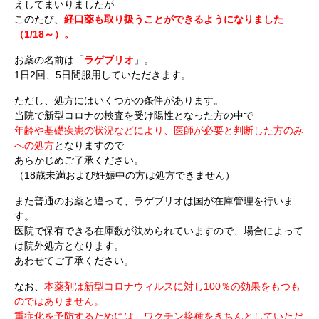
えしてまいりましたが
このたび、
経口薬も取り扱うことができるようになりました
（1/18～）。
お薬の名前は「
ラゲブリオ
」。
1日2回、5日間服用していただきます。
ただし、処方にはいくつかの条件があります。
当院で新型コロナの検査を受け陽性となった方の中で
年齢や基礎疾患の状況などにより、医師が必要と判断した方のみ
への処方
となりますので
あらかじめご了承ください。
（18歳未満および妊娠中の方は処方できません）
また普通のお薬と違って、ラゲブリオは国が在庫管理を行いま
す。
医院で保有できる在庫数が決められていますので、場合によって
は院外処方となります。
あわせてご了承ください。
なお、
本薬剤は新型コロナウィルスに対し100％の効果をもつも
のではありません。
重症化を予防するためには、ワクチン接種をきちんとしていただ