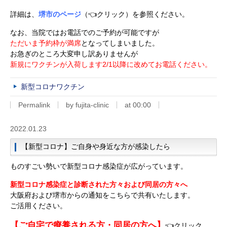
詳細は、
堺市のページ
（👈クリック）を参照ください。
なお、当院ではお電話でのご予約が可能ですが
ただいま予約枠が満席
となってしまいました。
お急ぎのところ大変申し訳ありませんが
新規にワクチンが入荷します2/1以降に改めてお電話ください。
新型コロナワクチン
Permalink
by fujita-clinic
at 00:00
2022.01.23
【新型コロナ】ご自身や身近な方が感染したら
ものすごい勢いで新型コロナ感染症が広がっています。
新型コロナ感染症と診断された方々および同居の方々へ
大阪府および堺市からの通知をこちらで共有いたします。
ご活用ください。
【ご自宅で療養される方・同居の方へ】
👈クリック