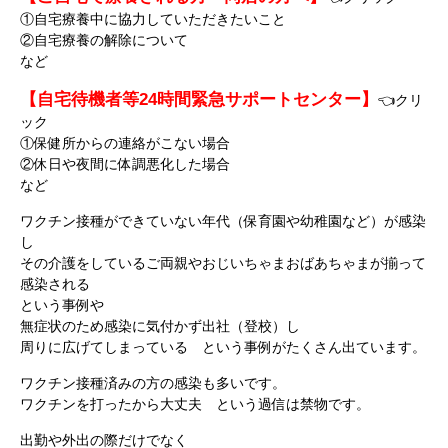
①自宅療養中に協力していただきたいこと
②自宅療養の解除について
など
【自宅待機者等24時間緊急サポートセンター】
👈クリ
ック
①保健所からの連絡がこない場合
②休日や夜間に体調悪化した場合
など
ワクチン接種ができていない年代（保育園や幼稚園など）が感染
し
その介護をしているご両親やおじいちゃまおばあちゃまが揃って
感染される
という事例や
無症状のため感染に気付かず出社（登校）し
周りに広げてしまっている という事例がたくさん出ています。
ワクチン接種済みの方の感染も多いです。
ワクチンを打ったから大丈夫 という過信は禁物です。
出勤や外出の際だけでなく