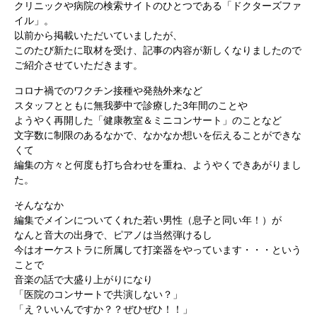
クリニックや病院の検索サイトのひとつである「ドクターズファ
イル」。
以前から掲載いただいていましたが、
このたび新たに取材を受け、記事の内容が新しくなりましたので
ご紹介させていただきます。
コロナ禍でのワクチン接種や発熱外来など
スタッフとともに無我夢中で診療した3年間のことや
ようやく再開した「健康教室＆ミニコンサート」のことなど
文字数に制限のあるなかで、なかなか想いを伝えることができな
くて
編集の方々と何度も打ち合わせを重ね、ようやくできあがりまし
た。
そんななか
編集でメインについてくれた若い男性（息子と同い年！）が
なんと音大の出身で、ピアノは当然弾けるし
今はオーケストラに所属して打楽器をやっています・・・という
ことで
音楽の話で大盛り上がりになり
「医院のコンサートで共演しない？」
「え？いいんですか？？ぜひぜひ！！」