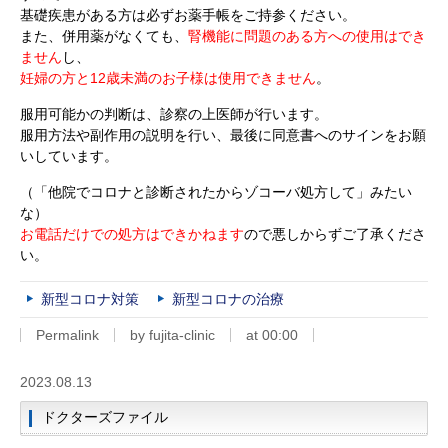
基礎疾患がある方は必ずお薬手帳をご持参ください。
また、併用薬がなくても、
腎機能に問題のある方への使用はでき
ません
し、
妊婦の方と12歳未満のお子様は使用できません
。
服用可能かの判断は、診察の上医師が行います。
服用方法や副作用の説明を行い、最後に同意書へのサインをお願
いしています。
（「他院でコロナと診断されたからゾコーバ処方して」みたい
な）
お電話だけでの処方はできかねます
ので悪しからずご了承くださ
い。
新型コロナ対策
新型コロナの治療
Permalink
by fujita-clinic
at 00:00
2023.08.13
ドクターズファイル