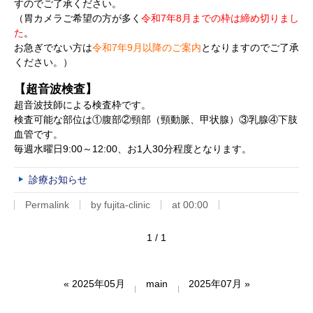
すのでご了承ください。
（胃カメラご希望の方が多く
令和7年8
月までの枠は締め切りまし
た
。
お急ぎでない方は
令和7年9月以降のご案内
となりますのでご了承
ください。）
【超音波検査】
超音波技師による検査枠です。
検査可能な部位は①腹部②頸部（頸動脈、甲状腺）③乳腺④下肢
血管です。
毎週水曜日9:00～12:00、お1人30分程度となります。
診療お知らせ
Permalink
by fujita-clinic
at 00:00
1 / 1
«
2025年05月
main
2025年07月
»