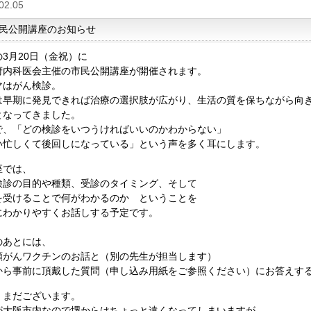
02.05
民公開講座のお知らせ
3月20日（金祝）に
府内科医会主催の市民公開講座が開催されます。
マはがん検診。
は早期に発見できれば治療の選択肢が広がり、生活の質を保ちながら向
となってきました。
で、「どの検診をいつうければいいのかわからない」
い忙しくて後回しになっている」という声を多く耳にします。
座では、
検診の目的や種類、受診のタイミング、そして
を受けることで何がわかるのか ということを
にわかりやすくお話しする予定です。
のあとには、
頸がんワクチンのお話と（別の先生が担当します）
から事前に頂戴した質問（申し込み用紙をご参照ください）にお答えす
、まだございます。
が大阪市内なので堺からはちょっと遠くなってしまいますが