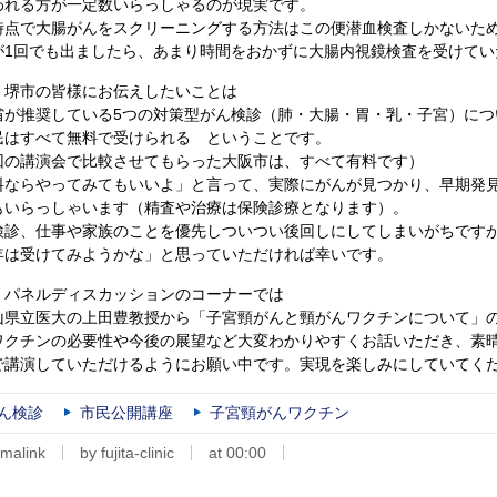
われる方が一定数いらっしゃるのが現実です。
時点で大腸がんをスクリーニングする方法はこの便潜血検査しかないた
が1回でも出ましたら、あまり時間をおかずに大腸内視鏡検査を受けてい
、堺市の皆様にお伝えしたいことは
省が推奨している5つの対策型がん検診（肺・大腸・胃・乳・子宮）につ
民はすべて無料で受けられる ということです。
回の講演会で比較させてもらった大阪市は、すべて有料です）
料ならやってみてもいいよ」と言って、実際にがんが見つかり、早期発
もいらっしゃいます（精査や治療は保険診療となります）。
検診、仕事や家族のことを優先しついつい後回しにしてしまいがちです
年は受けてみようかな」と思っていただければ幸いです。
、パネルディスカッションのコーナーでは
山県立医大の上田豊教授から「子宮頸がんと頸がんワクチンについて」
Vワクチンの必要性や今後の展望など大変わかりやすくお話いただき、素
で講演していただけるようにお願い中です。実現を楽しみにしていてく
ん検診
市民公開講座
子宮頸がんワクチン
malink
by fujita-clinic
at 00:00