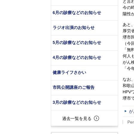
と言
今の
6月の診療などのお知らせ
陽性
あと
ラジオ出演のお知らせ
厚労
堺市
5月の診療などのお知らせ
（今
「無
何人
4月の診療などのお知らせ
がん
「今
健康ライフさかい
なお
和歌
市民公開講座のご報告
HP
堺市
3月の診療などのお知らせ
が
過去一覧を見る
Per