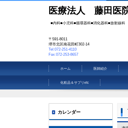
医療法人 藤田医
■内科■小児科■循環器科■消化器科■放射線科
〒591-8011
堺市北区南花田町302-14
Tel:072-251-4110
Fax:072-253-8657
ホーム
医師紹介
化粧品＆サプリetc
カレンダー