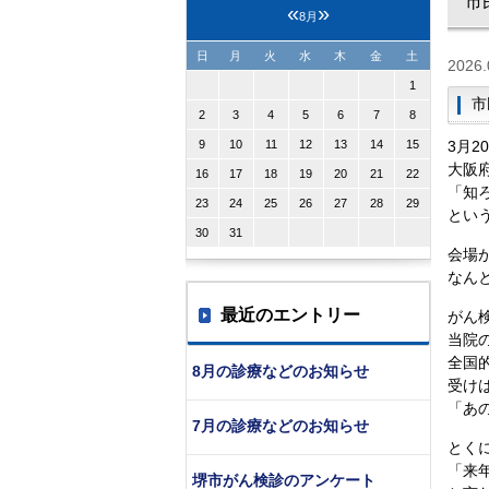
市
«
»
8月
日
月
火
水
木
金
土
2026.
1
市
2
3
4
5
6
7
8
9
10
11
12
13
14
15
3月2
大阪
16
17
18
19
20
21
22
「知
23
24
25
26
27
28
29
とい
30
31
会場
なん
最近のエントリー
がん
当院
全国
8月の診療などのお知らせ
受け
「あ
7月の診療などのお知らせ
とく
「来
堺市がん検診のアンケート