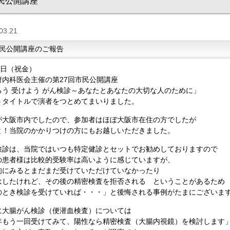
民公開講座
03.21
民公開講座のご報告
0日（祝金）
府内科医会主催の第27回市民公開講座
ろう 受けよう がん検診～あなたとあなたの大切な人のために」
うタイトルで演者をつとめてまいりました。
が大阪市内でしたので、参加者はほぼ大阪市在住の方でしたが
と！当院のかかりつけの方にもお越しいただきました。
検診は、当院ではいつも特定健診とセットでお勧めしておりますので
の患者様は比較的受験率は高いように感じていますが、
的にみるとまだまだ受けていただけていなかったり
はしたけれど、その後の精密検査を拒否される ということがあるため
のとき検診を受けていれば・・・」と後悔される事例がたまにございま
に大腸がん検診（便潜血検査）については
年もう一回受けてみて、陽性なら精密検査（大腸内視鏡）を検討します