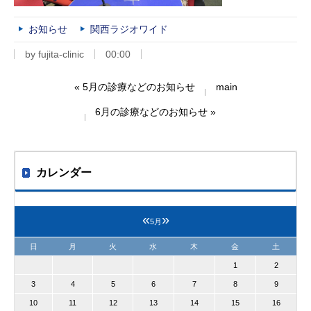
お知らせ
関西ラジオワイド
by
fujita-clinic
00:00
«
5月の診療などのお知らせ
main
6月の診療などのお知らせ
»
カレンダー
«
»
5月
日
月
火
水
木
金
土
1
2
3
4
5
6
7
8
9
10
11
12
13
14
15
16